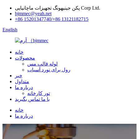
پکن جینیهونگ تجهیزات ماچانیایی Corp Ltd.
bjmmec@yeah.net
+86 15201347740/+86 13121182715
English
خانه
محصولات
لوله قالب مس
رول برای نورد آسیاب
خبر
متداول
درباره ما
تور کارخانه
با ما تماس بگیرید
خانه
درباره ما