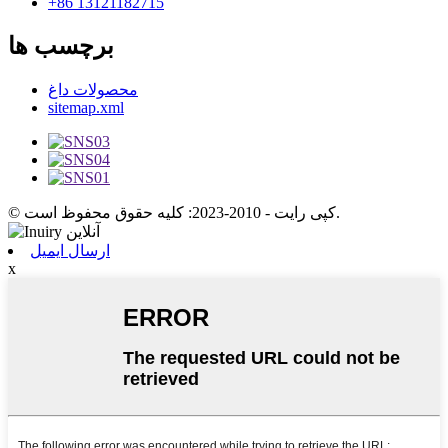
+86 13121182715
برچسب ها
محصولات داغ
sitemap.xml
© کپی رایت - 2010-2023: کلیه حقوق محفوظ است.
ارسال ایمیل
x