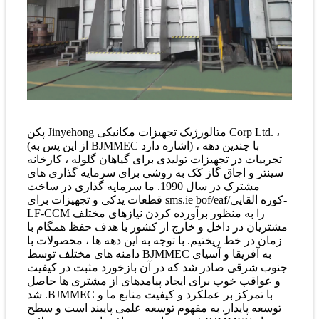
پکن Jinyehong متالورژیک تجهیزات مکانیکی Corp Ltd. ،
(از این پس به BJMMEC اشاره دارد) ، با چندین دهه
تجربیات در تجهیزات تولیدی برای گیاهان گلوله ، کارخانه
سینتر و اجاق گاز کک به روشی برای سرمایه گذاری های
مشترک در سال 1990. ما سرمایه گذاری در ساخت
قطعات یدکی و تجهیزات برای sms.ie bof/eaf/کوره القایی-
LF-CCM را به منظور برآورده کردن نیازهای مختلف
مشتریان در داخل و خارج از کشور با هدف حفظ همگام با
زمان در خط ریختیم. با توجه به این دهه ها ، محصولات با
دامنه های مختلف توسط BJMMEC به آفریقا و آسیای
جنوب شرقی صادر شد که در آن بازخورد مثبت در کیفیت
و عواقب خوب برای ایجاد پیامدهای از مشتری ها حاصل
شد .BJMMEC با تمرکز بر عملکرد و کیفیت منابع ما و
توسعه پایدار. به مفهوم توسعه علمی پایبند است و سطح