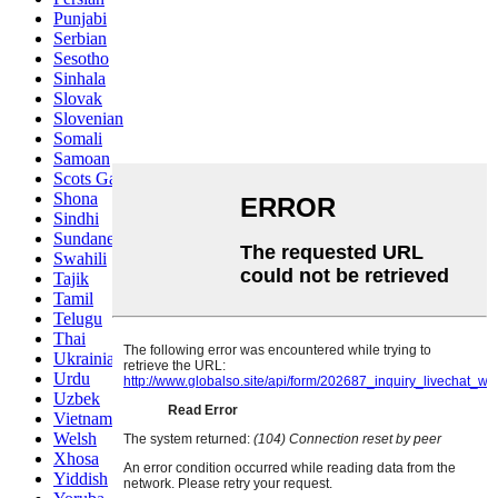
Punjabi
Serbian
Sesotho
Sinhala
Slovak
Slovenian
Somali
Samoan
Scots Gaelic
Shona
Sindhi
Sundanese
Swahili
Tajik
Tamil
Telugu
Thai
Ukrainian
Urdu
Uzbek
Vietnamese
Welsh
Xhosa
Yiddish