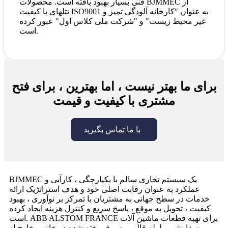
فنی بسیار بهبود یافته است. محصولات BJMMEC از
تتلهای با کیفیت ISO9001 به عنوان "کارخانه آلودگی تمیز و
غیر محیط زیست" و "شرکت ملی کلاس اول" عبور کرده
است.
برای ما بهتر نیست ، اما بهترین ، برای فتح
مشتری با کیفیت و قیمت
با ما تماس بگیرید
BJMMEC یک سیستم تجاری سالم با یکپارچگی ، کارآیی و
عملکرد به عنوان رقابت اصلی خود و هدف استراتژیک ارائه
خدمات در سطح جهانی به مشتریان با تمرکز بر نوآوری ، بهبود
کیفیت ، تحویل به موقع ، پاسخ سریع و کنترل هزینه ایجاد کرده
است. ABB ALSTOM FRANCE برای تهیه قطعات ماشین آلات
سفارشی ، لوله قالب مس فروخته شده در خانه و خارج از